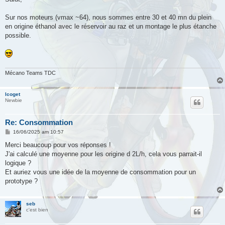
Sur nos moteurs (vmax ~64), nous sommes entre 30 et 40 mn du plein
en origine éthanol avec le réservoir au raz et un montage le plus étanche
possible.
Mécano Teams TDC
lcoget
Newbie
Re: Consommation
M
16/06/2025 am 10:57
e
s
Merci beaucoup pour vos réponses !
s
J'ai calculé une moyenne pour les origine d 2L/h, cela vous parrait-il
a
g
logique ?
e
Et auriez vous une idée de la moyenne de consommation pour un
prototype ?
seb
c'est bien