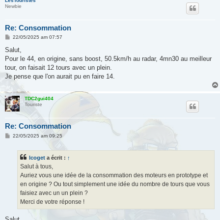
LesTouristes
Newbie
Re: Consommation
M
22/05/2025 am 07:57
e
s
Salut,
s
Pour le 44, en origine, sans boost, 50.5km/h au radar, 4mn30 au meilleur
a
g
tour, on faisait 12 tours avec un plein.
e
Je pense que l'on aurait pu en faire 14.
TDC2gui404
Touriste
Re: Consommation
M
22/05/2025 am 09:25
e
s
s
lcoget
a écrit :
↑
a
g
Salut à tous,
e
Auriez vous une idée de la consommation des moteurs en prototype et
en origine ? Ou tout simplement une idée du nombre de tours que vous
faisiez avec un un plein ?
Merci de votre réponse !
Salut,