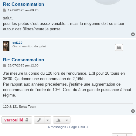
Re: Consommation
M
19/06/2025 am 09:25
e
s
salut,
s
pour les protos c'est assez variable... mais la moyenne doit se situer
a
g
autour des 3litres/heure je pense.
e
cel120
Grand manitou du galet
Re: Consommation
M
29/07/2025 pm 12:00
e
s
J'ai mesuré la conso du 120 lors de l'endurance. 1.3l pour 10 tours en
s
36'30. Ça donne une consommation de 2,16l/h.
a
g
Par rapport aux années précédentes, j'estime une augmentation de
e
consommation de l'ordre de 10%. C'est du à un gain de puissance à haut-
régime.
120 & 121 Solex Team
Verrouillé
6 messages • Page
1
sur
1