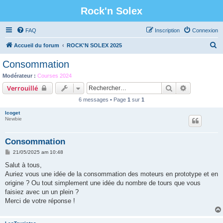
Rock'n Solex
FAQ
Inscription
Connexion
R
Accueil du forum
ROCK'N SOLEX 2025
e
Consommation
c
Modérateur :
Courses 2024
h
Rechercher
Recherche 
Verrouillé
e
6 messages • Page
1
sur
1
r
lcoget
c
Newbie
h
Consommation
e
M
21/05/2025 am 10:48
r
e
s
Salut à tous,
s
Auriez vous une idée de la consommation des moteurs en prototype et en
a
g
origine ? Ou tout simplement une idée du nombre de tours que vous
e
faisiez avec un un plein ?
Merci de votre réponse !