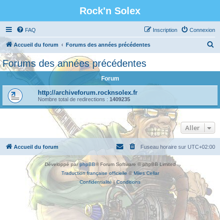
Rock'n Solex
FAQ
Inscription
Connexion
R
Accueil du forum
Forums des années précédentes
e
Forums des années précédentes
c
Forum
h
e
http://archiveforum.rocknsolex.fr
Nombre total de redirections :
1409235
r
c
Aller
h
e
Accueil du forum
Fuseau horaire sur
UTC+02:00
r
Développé par
phpBB
® Forum Software © phpBB Limited
Traduction française officielle
©
Miles Cellar
Confidentialité
|
Conditions