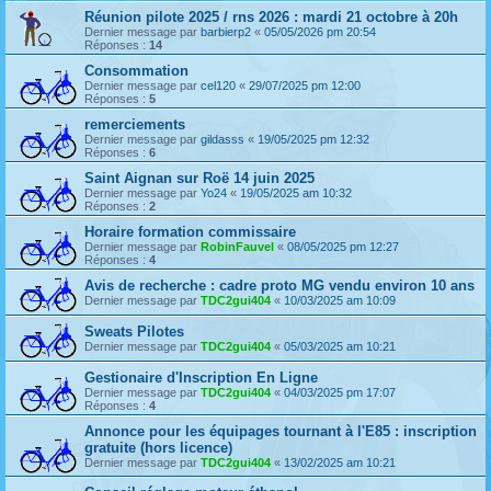
Réunion pilote 2025 / rns 2026 : mardi 21 octobre à 20h
Dernier message par
barbierp2
«
05/05/2026 pm 20:54
Réponses :
14
Consommation
Dernier message par
cel120
«
29/07/2025 pm 12:00
Réponses :
5
remerciements
Dernier message par
gildasss
«
19/05/2025 pm 12:32
Réponses :
6
Saint Aignan sur Roë 14 juin 2025
Dernier message par
Yo24
«
19/05/2025 am 10:32
Réponses :
2
Horaire formation commissaire
Dernier message par
RobinFauvel
«
08/05/2025 pm 12:27
Réponses :
4
Avis de recherche : cadre proto MG vendu environ 10 ans
Dernier message par
TDC2gui404
«
10/03/2025 am 10:09
Sweats Pilotes
Dernier message par
TDC2gui404
«
05/03/2025 am 10:21
Gestionaire d'Inscription En Ligne
Dernier message par
TDC2gui404
«
04/03/2025 pm 17:07
Réponses :
4
Annonce pour les équipages tournant à l'E85 : inscription
gratuite (hors licence)
Dernier message par
TDC2gui404
«
13/02/2025 am 10:21