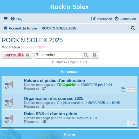
Rock'n Solex
FAQ
Inscription
Connexion
R
Accueil du forum
ROCK'N SOLEX 2025
e
ROCK'N SOLEX 2025
c
Modérateur :
Courses 2024
h
Rechercher
Recherche avancée
Verrouillé
e
15 sujets • Page
1
sur
1
r
Annonces
c
Retours et pistes d'amélioration
h
Dernier message par
TDC2gui404
«
22/09/2025 pm 14:04
e
Réponses :
17
1
2
r
Organisation des courses 2025
Dernier message par
Goupilex-services
«
26/02/2025 am 10:45
Réponses :
2
Dates RNS et réunion pilote
Dernier message par
seb
«
24/01/2025 am 11:51
Réponses :
15
1
2
Sujets