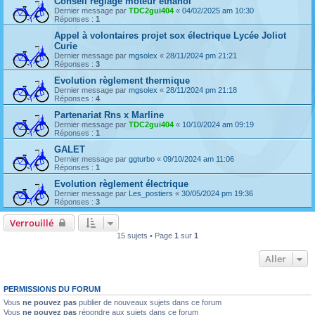
Conseil réglage moteur éthanol
Dernier message par
TDC2gui404
«
04/02/2025 am 10:30
Réponses :
1
Appel à volontaires projet sox électrique Lycée Joliot
Curie
Dernier message par
mgsolex
«
28/11/2024 pm 21:21
Réponses :
3
Evolution règlement thermique
Dernier message par
mgsolex
«
28/11/2024 pm 21:18
Réponses :
4
Partenariat Rns x Marline
Dernier message par
TDC2gui404
«
10/10/2024 am 09:19
Réponses :
1
GALET
Dernier message par
ggturbo
«
09/10/2024 am 11:06
Réponses :
1
Evolution règlement électrique
Dernier message par
Les_postiers
«
30/05/2024 pm 19:36
Réponses :
3
Verrouillé
15 sujets • Page
1
sur
1
Aller
PERMISSIONS DU FORUM
Vous
ne pouvez pas
publier de nouveaux sujets dans ce forum
Vous
ne pouvez pas
répondre aux sujets dans ce forum