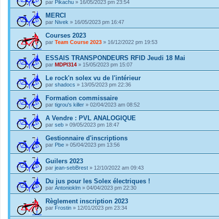
par
Pikachu
» 16/05/2023 pm 23:54
MERCI
par
Nivek
» 16/05/2023 pm 16:47
Courses 2023
par
Team Course 2023
» 16/12/2022 pm 19:53
ESSAIS TRANSPONDEURS RFID Jeudi 18 Mai
par
MDPI314
» 15/05/2023 pm 15:07
Le rock'n solex vu de l'intérieur
par
shadocs
» 13/05/2023 pm 22:36
Formation commissaire
par
tigrou's killer
» 02/04/2023 am 08:52
A Vendre : PVL ANALOGIQUE
par
seb
» 09/05/2023 pm 18:47
Gestionnaire d'inscriptions
par
Pbe
» 05/04/2023 pm 13:56
Guilers 2023
par
jean-sebBrest
» 12/10/2022 am 09:43
Du jus pour les Solex électriques !
par
Antonioklm
» 04/04/2023 pm 22:30
Règlement inscription 2023
par
Frostin
» 12/01/2023 pm 23:34