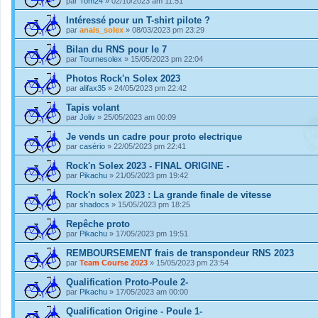
par
Tom24
» 02/10/2023 am 11:51
Intéressé pour un T-shirt pilote ?
par
anais_solex
» 08/03/2023 pm 23:29
Bilan du RNS pour le 7
par
Tournesolex
» 15/05/2023 pm 22:04
Photos Rock'n Solex 2023
par
alifax35
» 24/05/2023 pm 22:42
Tapis volant
par
Joliv
» 25/05/2023 am 00:09
Je vends un cadre pour proto electrique
par
casério
» 22/05/2023 pm 22:41
Rock'n Solex 2023 - FINAL ORIGINE -
par
Pikachu
» 21/05/2023 pm 19:42
Rock'n solex 2023 : La grande finale de vitesse
par
shadocs
» 15/05/2023 pm 18:25
Repêche proto
par
Pikachu
» 17/05/2023 pm 19:51
REMBOURSEMENT frais de transpondeur RNS 2023
par
Team Course 2023
» 15/05/2023 pm 23:54
Qualification Proto-Poule 2-
par
Pikachu
» 17/05/2023 am 00:00
Qualification Origine - Poule 1-