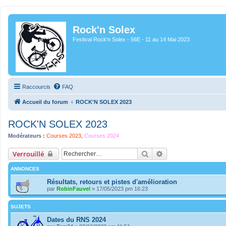
Rock'n Solex
Festival Rock'n Solex - 56E - 11 au 14 Mai 2023
Raccourcis
FAQ
Accueil du forum
ROCK'N SOLEX 2023
ROCK'N SOLEX 2023
Modérateurs :
Courses 2023
,
Courses 2024
Rechercher
Recherche avancée
Verrouillé
ANNONCES
Résultats, retours et pistes d'amélioration
par
RobinFauvel
» 17/05/2023 pm 16:23
SUJETS
Dates du RNS 2024