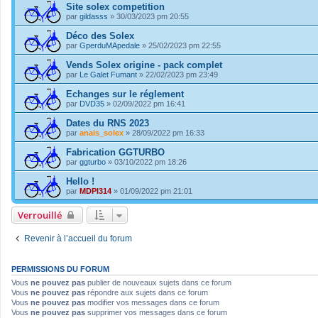
Site solex competition
par
gildasss
» 30/03/2023 pm 20:55
Déco des Solex
par
GperduMApedale
» 25/02/2023 pm 22:55
Vends Solex origine - pack complet
par
Le Galet Fumant
» 22/02/2023 pm 23:49
Echanges sur le réglement
par
DVD35
» 02/09/2022 pm 16:41
Dates du RNS 2023
par
anais_solex
» 28/09/2022 pm 16:33
Fabrication GGTURBO
par
ggturbo
» 03/10/2022 pm 18:26
Hello !
par
MDPI314
» 01/09/2022 pm 21:01
Verrouillé
Revenir à l’accueil du forum
PERMISSIONS DU FORUM
Vous
ne pouvez pas
publier de nouveaux sujets dans ce forum
Vous
ne pouvez pas
répondre aux sujets dans ce forum
Vous
ne pouvez pas
modifier vos messages dans ce forum
Vous
ne pouvez pas
supprimer vos messages dans ce forum