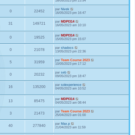
16/05/2023 pm 23:54
par
Nivek
0
22452
16/05/2023 pm 16:47
par
MDPI314
31
149721
16/05/2023 am 10:10
par
MDPI314
0
19525
15/05/2023 pm 15:07
par
shadocs
0
21078
13/05/2023 pm 22:36
par
Team Course 2023
5
31959
10/05/2023 pm 17:12
par
seb
0
20232
09/05/2023 pm 18:47
par
solexperience
16
135200
04/05/2023 am 10:52
par
MDPI314
13
85475
04/05/2023 am 08:44
par
Team Course 2023
3
21473
25/04/2023 am 01:00
par
Max.p
40
277840
21/04/2023 am 11:59