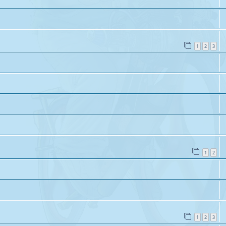
1
2
3
1
2
1
2
3