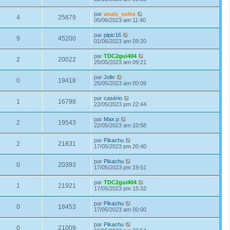
par
anais_solex
4
25679
05/06/2023 am 11:40
par
pipic16
9
45200
01/06/2023 am 09:20
par
TDC2gui404
2
20022
25/05/2023 am 09:21
par
Joliv
0
19418
25/05/2023 am 00:09
par
casério
1
16798
22/05/2023 pm 22:44
par
Max.p
2
19543
22/05/2023 am 10:58
par
Pikachu
2
21831
17/05/2023 pm 20:40
par
Pikachu
0
20393
17/05/2023 pm 19:51
par
TDC2gui404
1
21921
17/05/2023 pm 15:32
par
Pikachu
0
18453
17/05/2023 am 00:00
par
Pikachu
0
21009