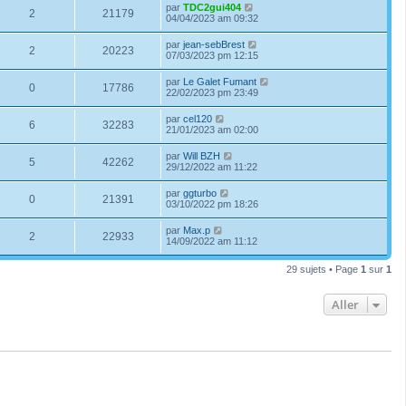
par
TDC2gui404
2
21179
04/04/2023 am 09:32
par
jean-sebBrest
2
20223
07/03/2023 pm 12:15
par
Le Galet Fumant
0
17786
22/02/2023 pm 23:49
par
cel120
6
32283
21/01/2023 am 02:00
par
Will BZH
5
42262
29/12/2022 am 11:22
par
ggturbo
0
21391
03/10/2022 pm 18:26
par
Max.p
2
22933
14/09/2022 am 11:12
29 sujets • Page
1
sur
1
Aller