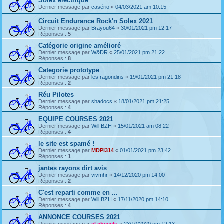
Solex electrique
Dernier message par
casério
«
04/03/2021 am 10:15
Circuit Endurance Rock'n Solex 2021
Dernier message par
Brayou64
«
30/01/2021 pm 12:17
Réponses :
5
Catégorie origine amélioré
Dernier message par
W&DR
«
25/01/2021 pm 21:22
Réponses :
8
Categorie prototype
Dernier message par
les ragondins
«
19/01/2021 pm 21:18
Réponses :
2
Réu Pilotes
Dernier message par
shadocs
«
18/01/2021 pm 21:25
Réponses :
4
EQUIPE COURSES 2021
Dernier message par
Will BZH
«
15/01/2021 am 08:22
Réponses :
4
le site est spamé !
Dernier message par
MDPI314
«
01/01/2021 pm 23:42
Réponses :
1
jantes rayons dirt avis
Dernier message par
vivmhr
«
14/12/2020 pm 14:00
Réponses :
2
C'est reparti comme en ...
Dernier message par
Will BZH
«
17/11/2020 pm 14:10
Réponses :
4
ANNONCE COURSES 2021
Dernier message par
el chevelu
«
23/10/2020 pm 12:13