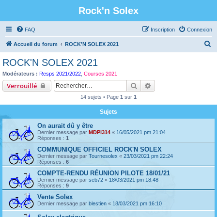
Rock'n Solex
FAQ
Inscription
Connexion
R
Accueil du forum
ROCK'N SOLEX 2021
e
ROCK'N SOLEX 2021
c
Modérateurs :
Resps 2021/2022
,
Courses 2021
h
Rechercher
Recherche avancée
Verrouillé
e
14 sujets • Page
1
sur
1
r
Sujets
c
On aurait dû y être
h
Dernier message par
MDPI314
«
16/05/2021 pm 21:04
e
Réponses :
1
r
COMMUNIQUE OFFICIEL ROCK'N SOLEX
Dernier message par
Tournesolex
«
23/03/2021 pm 22:24
Réponses :
6
COMPTE-RENDU RÉUNION PILOTE 18/01/21
Dernier message par
seb72
«
18/03/2021 pm 18:48
Réponses :
9
Vente Solex
Dernier message par
blestien
«
18/03/2021 pm 16:10