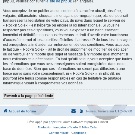
phpBB, veuillez consulter
le site de phpBB
(en anglais).
Vous acceptez de ne publier aucun contenu à caractère abusif, obscène,
vulgaire, diffamatoire, choquant, menaçant, pornographique, etc. qui pourrait
transgresser la législation de votre pays, du pays dans lequel le serveur de
« Rock'n Solex » est hébergé ou encore la loi internationale. Si vous ne
respectez pas ces dispositions, vous vous exposez à un bannissement
immédiat et définitif et nous nous réservons le droit d’avertir votre fournisseur
d’accès à internet et les autorités officielles. L’adresse IP de tous les messages
est enregistrée afin d’aider au renforcement de ces conditions. Vous acceptez
le fait que « Rock'n Solex » ait le droit de supprimer, de modifier, de déplacer
ou de verrouiller n’importe quel sujet et message à n’importe quel moment si
nous estimons cela nécessaire. En tant qu’utilisateur, vous acceptez que toutes
les informations que vous avez renseignées soient enregistrées dans notre
base de données. Bien que ces informations ne seront pas diffusées à une
tierce partie sans votre consentement, ni « Rock'n Solex », ni phpBB, ne
pourront être tenus comme responsables en cas de tentative de piratage
informatique visant à compromettre vos données.
Revenir à la page précédente
Accueil du forum
Fuseau horaire sur
UTC+02:00
Développé par
phpBB
® Forum Software © phpBB Limited
Traduction française officielle
©
Miles Cellar
Confidentialité
|
Conditions