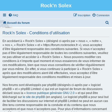
Rock'n Solex
FAQ
Inscription
Connexion
R
Accueil du forum
e
Rock'n Solex - Conditions d’utilisation
c
h
En accédant à « Rock'n Solex » (désigné ci-après par « nous », « notre »,
« nos », « Rock'n Solex » et « https://forum.rocknsolex.fr »), vous acceptez
e
d’être légalement responsable des conditions suivantes. Si vous n’acceptez
r
pas d’être légalement responsable de toutes les conditions suivantes, veuillez
ne pas utiliser et accéder à « Rock'n Solex ». Nous pouvons modifier ces
c
conditions à n’importe quel moment et nous essaierons de vous informer de
h
ces modifications, bien que nous vous conseillons de vérifier régulièrement
par vous-même. En effet, si vous continuez à participer à « Rock'n Solex »
e
après que des modifications aient été effectuées, vous acceptez d’être
r
légalement responsable des conditions modifiées et mises à jour.
Nos forums sont développés par phpBB (désignés ci-après par « logiciel
phpBB » et « phpBB Limited ») qui est un logiciel de forum de discussions
déclaré sous la «
licence publique générale GNU 2.0
» et qui peut être
téléchargé sur
le site de phpBB
(en anglais). Le logiciel phpBB a pour seul but
de faciliter les discussions sur internet et phpBB Limited ne peut en aucun cas
être tenu comme responsable de la conduite et du contenu que nous
acceptons et que nous n’acceptons pas. Pour plus d’informations concernant