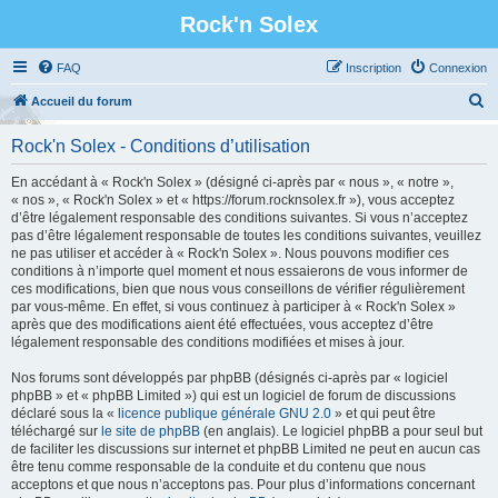
Rock'n Solex
FAQ
Inscription
Connexion
R
Accueil du forum
e
Rock'n Solex - Conditions d’utilisation
c
h
En accédant à « Rock'n Solex » (désigné ci-après par « nous », « notre »,
« nos », « Rock'n Solex » et « https://forum.rocknsolex.fr »), vous acceptez
e
d’être légalement responsable des conditions suivantes. Si vous n’acceptez
r
pas d’être légalement responsable de toutes les conditions suivantes, veuillez
ne pas utiliser et accéder à « Rock'n Solex ». Nous pouvons modifier ces
c
conditions à n’importe quel moment et nous essaierons de vous informer de
h
ces modifications, bien que nous vous conseillons de vérifier régulièrement
par vous-même. En effet, si vous continuez à participer à « Rock'n Solex »
e
après que des modifications aient été effectuées, vous acceptez d’être
r
légalement responsable des conditions modifiées et mises à jour.
Nos forums sont développés par phpBB (désignés ci-après par « logiciel
phpBB » et « phpBB Limited ») qui est un logiciel de forum de discussions
déclaré sous la «
licence publique générale GNU 2.0
» et qui peut être
téléchargé sur
le site de phpBB
(en anglais). Le logiciel phpBB a pour seul but
de faciliter les discussions sur internet et phpBB Limited ne peut en aucun cas
être tenu comme responsable de la conduite et du contenu que nous
acceptons et que nous n’acceptons pas. Pour plus d’informations concernant