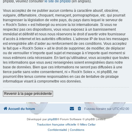
phpBB, veuillez consulter
le site de phpBB
(en anglais).
Vous acceptez de ne publier aucun contenu à caractère abusif, obscène,
vulgaire, diffamatoire, choquant, menaçant, pornographique, etc. qui pourrait
transgresser la législation de votre pays, du pays dans lequel le serveur de
« Rock'n Solex » est hébergé ou encore la loi internationale. Si vous ne
respectez pas ces dispositions, vous vous exposez à un bannissement
immédiat et définitif et nous nous réservons le droit d’avertir votre fournisseur
d’accès à internet et les autorités officielles. L’adresse IP de tous les messages
est enregistrée afin d’aider au renforcement de ces conditions. Vous acceptez
le fait que « Rock'n Solex » ait le droit de supprimer, de modifier, de déplacer
ou de verrouiller n’importe quel sujet et message à n’importe quel moment si
nous estimons cela nécessaire. En tant qu’utilisateur, vous acceptez que toutes
les informations que vous avez renseignées soient enregistrées dans notre
base de données. Bien que ces informations ne seront pas diffusées à une
tierce partie sans votre consentement, ni « Rock'n Solex », ni phpBB, ne
pourront être tenus comme responsables en cas de tentative de piratage
informatique visant à compromettre vos données.
Revenir à la page précédente
Accueil du forum
Fuseau horaire sur
UTC+02:00
Développé par
phpBB
® Forum Software © phpBB Limited
Traduction française officielle
©
Miles Cellar
Confidentialité
|
Conditions