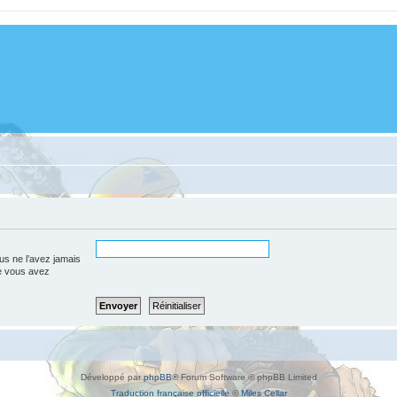
us ne l’avez jamais
que vous avez
Développé par
phpBB
® Forum Software © phpBB Limited
Traduction française officielle
©
Miles Cellar