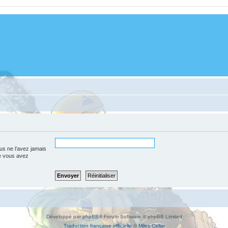
us ne l’avez jamais
que vous avez
Développé par
phpBB
® Forum Software © phpBB Limited
Traduction française officielle
©
Miles Cellar