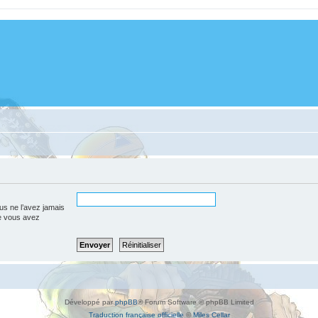
us ne l’avez jamais
que vous avez
Développé par
phpBB
® Forum Software © phpBB Limited
Traduction française officielle
©
Miles Cellar