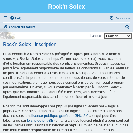
Rock'n Solex
FAQ
Connexion
R
Accueil du forum
e
Langue :
c
Rock'n Solex - Inscription
h
En accédant à « Rock'n Solex » (désigné ci-après par « nous », « notre »,
e
« nos », « Rock'n Solex » et « https://forum.rocknsolex.fr »), vous acceptez
r
d’être légalement responsable des conditions suivantes. Si vous n’acceptez
pas d’être légalement responsable de toutes les conditions suivantes, veuillez
c
ne pas utiliser et accéder à « Rock'n Solex ». Nous pouvons modifier ces
h
conditions à n’importe quel moment et nous essaierons de vous informer de
ces modifications, bien que nous vous conseillons de vérifier régulièrement
e
par vous-même. En effet, si vous continuez à participer à « Rock'n Solex »
r
après que des modifications aient été effectuées, vous acceptez d’être
légalement responsable des conditions modifiées et mises à jour.
Nos forums sont développés par phpBB (désignés ci-après par « logiciel
phpBB » et « phpBB Limited ») qui est un logiciel de forum de discussions
déclaré sous la «
licence publique générale GNU 2.0
» et qui peut être
téléchargé sur
le site de phpBB
(en anglais). Le logiciel phpBB a pour seul but
de faciliter les discussions sur internet et phpBB Limited ne peut en aucun cas
être tenu comme responsable de la conduite et du contenu que nous