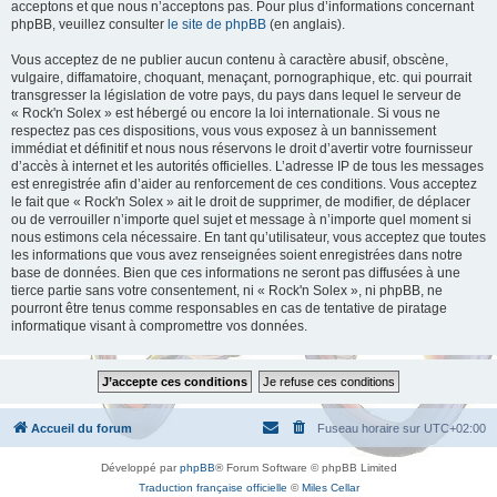
acceptons et que nous n’acceptons pas. Pour plus d’informations concernant
phpBB, veuillez consulter
le site de phpBB
(en anglais).
Vous acceptez de ne publier aucun contenu à caractère abusif, obscène,
vulgaire, diffamatoire, choquant, menaçant, pornographique, etc. qui pourrait
transgresser la législation de votre pays, du pays dans lequel le serveur de
« Rock'n Solex » est hébergé ou encore la loi internationale. Si vous ne
respectez pas ces dispositions, vous vous exposez à un bannissement
immédiat et définitif et nous nous réservons le droit d’avertir votre fournisseur
d’accès à internet et les autorités officielles. L’adresse IP de tous les messages
est enregistrée afin d’aider au renforcement de ces conditions. Vous acceptez
le fait que « Rock'n Solex » ait le droit de supprimer, de modifier, de déplacer
ou de verrouiller n’importe quel sujet et message à n’importe quel moment si
nous estimons cela nécessaire. En tant qu’utilisateur, vous acceptez que toutes
les informations que vous avez renseignées soient enregistrées dans notre
base de données. Bien que ces informations ne seront pas diffusées à une
tierce partie sans votre consentement, ni « Rock'n Solex », ni phpBB, ne
pourront être tenus comme responsables en cas de tentative de piratage
informatique visant à compromettre vos données.
Accueil du forum
Fuseau horaire sur
UTC+02:00
Développé par
phpBB
® Forum Software © phpBB Limited
Traduction française officielle
©
Miles Cellar