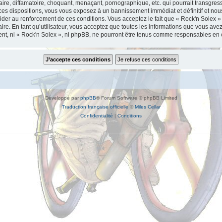
re, diffamatoire, choquant, menaçant, pornographique, etc. qui pourrait transgresse
es dispositions, vous vous exposez à un bannissement immédiat et définitif et nous n
aider au renforcement de ces conditions. Vous acceptez le fait que « Rock'n Solex » a
re. En tant qu’utilisateur, vous acceptez que toutes les informations que vous av
ment, ni « Rock'n Solex », ni phpBB, ne pourront être tenus comme responsables en 
Développé par
phpBB
® Forum Software © phpBB Limited
Traduction française officielle
©
Miles Cellar
Confidentialité
|
Conditions