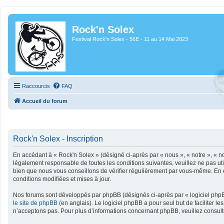
Rock'n Solex
Festival Rock'n Solex - 56E - 11 au 14 Mai 2023
Raccourcis
FAQ
Accueil du forum
Rock'n Solex - Inscription
En accédant à « Rock'n Solex » (désigné ci-après par « nous », « notre », « no
légalement responsable de toutes les conditions suivantes, veuillez ne pas u
bien que nous vous conseillons de vérifier régulièrement par vous-même. En ef
conditions modifiées et mises à jour.
Nos forums sont développés par phpBB (désignés ci-après par « logiciel phpBB
le site de phpBB
(en anglais). Le logiciel phpBB a pour seul but de faciliter
n’acceptons pas. Pour plus d’informations concernant phpBB, veuillez consul