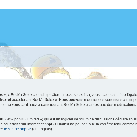
s », « Rock'n Solex » et « https://forum.rocknsolex.fr »), vous acceptez d’être lég
tiliser et accéder à « Rock'n Solex ». Nous pouvons modifier ces conditions à n’im
fet, si vous continuez à participer à « Rock'n Solex » après que des modifications
 » et « phpBB Limited ») qui est un logiciel de forum de discussions déclaré sous
 les discussions sur internet et phpBB Limited ne peut en aucun cas être tenu comm
ter
le site de phpBB
(en anglais).