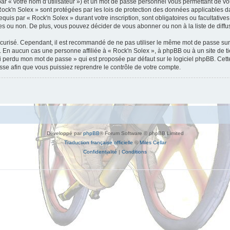
ar « votre nom d’utilisateur ») et un mot de passe personnel vous permettant de vo
ock'n Solex » sont protégées par les lois de protection des données applicables d
requis par « Rock'n Solex » durant votre inscription, sont obligatoires ou facultativ
es ou non. De plus, vous pouvez décider de vous abonner ou non à la liste de diffu
 sécurisé. Cependant, il est recommandé de ne pas utiliser le même mot de passe sur 
. En aucun cas une personne affiliée à « Rock'n Solex », à phpBB ou à un site de 
ai perdu mon mot de passe » qui est proposée par défaut sur le logiciel phpBB. Cette
sse afin que vous puissiez reprendre le contrôle de votre compte.
Développé par
phpBB
® Forum Software © phpBB Limited
Traduction française officielle
©
Miles Cellar
Confidentialité
|
Conditions