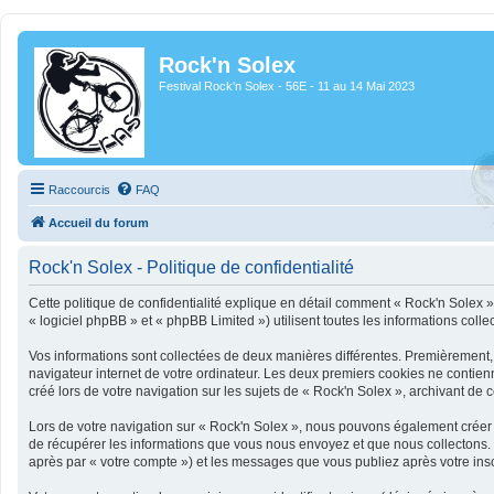
Rock'n Solex
Festival Rock'n Solex - 56E - 11 au 14 Mai 2023
Raccourcis
FAQ
Accueil du forum
Rock'n Solex - Politique de confidentialité
Cette politique de confidentialité explique en détail comment « Rock'n Solex » 
« logiciel phpBB » et « phpBB Limited ») utilisent toutes les informations colle
Vos informations sont collectées de deux manières différentes. Premièrement, 
navigateur internet de votre ordinateur. Les deux premiers cookies ne contien
créé lors de votre navigation sur les sujets de « Rock'n Solex », archivant de c
Lors de votre navigation sur « Rock'n Solex », nous pouvons également créer
de récupérer les informations que vous nous envoyez et que nous collectons. C
après par « votre compte ») et les messages que vous publiez après votre insc