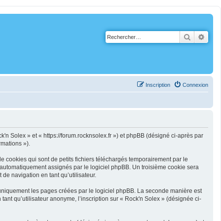
Recherch
Rech
Inscription
Connexion
ck'n Solex » et « https://forum.rocknsolex.fr ») et phpBB (désigné ci-après par
rmations »).
 cookies qui sont de petits fichiers téléchargés temporairement par le
nt automatiquement assignés par le logiciel phpBB. Un troisième cookie sera
 de navigation en tant qu’utilisateur.
 uniquement les pages créées par le logiciel phpBB. La seconde manière est
nt qu’utilisateur anonyme, l’inscription sur « Rock'n Solex » (désignée ci-