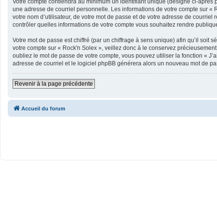
Votre compte contiendra au minimum un identifiant unique (désigné ci-après p
une adresse de courriel personnelle. Les informations de votre compte sur « R
votre nom d’utilisateur, de votre mot de passe et de votre adresse de courriel 
contrôler quelles informations de votre compte vous souhaitez rendre publiqu
Votre mot de passe est chiffré (par un chiffrage à sens unique) afin qu’il soit
votre compte sur « Rock'n Solex », veillez donc à le conservez précieusement
oubliez le mot de passe de votre compte, vous pouvez utiliser la fonction « J’
adresse de courriel et le logiciel phpBB générera alors un nouveau mot de pa
Revenir à la page précédente
Accueil du forum