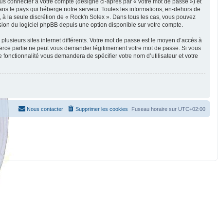
us connecter à votre compte (désigné ci-après par « votre mot de passe ») et
ans le pays qui héberge notre serveur. Toutes les informations, en-dehors de
es, à la seule discrétion de « Rock'n Solex ». Dans tous les cas, vous pouvez
sion du logiciel phpBB depuis une option disponible sur votre compte.
plusieurs sites internet différents. Votre mot de passe est le moyen d’accès à
tierce partie ne peut vous demander légitimement votre mot de passe. Si vous
 fonctionnalité vous demandera de spécifier votre nom d’utilisateur et votre
Nous contacter
Supprimer les cookies
Fuseau horaire sur
UTC+02:00