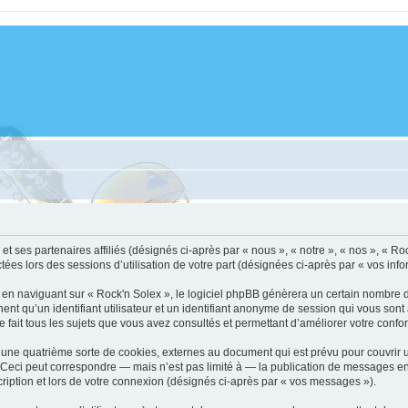
et ses partenaires affiliés (désignés ci-après par « nous », « notre », « nos », « Ro
ctées lors des sessions d’utilisation de votre part (désignées ci-après par « vos info
en naviguant sur « Rock'n Solex », le logiciel phpBB génèrera un certain nombre de
nent qu’un identifiant utilisateur et un identifiant anonyme de session qui vous so
e fait tous les sujets que vous avez consultés et permettant d’améliorer votre confort
 une quatrième sorte de cookies, externes au document qui est prévu pour couvrir
eci peut correspondre — mais n’est pas limité à — la publication de messages en ta
ription et lors de votre connexion (désignés ci-après par « vos messages »).