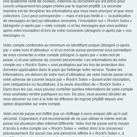
une quatrième sorte de cookies, externes au document qui est prévu pour
couvrir uniquement les pages créées par le logiciel phpBB. La seconde
manière est de récupérer les informations que vous nous envoyez et que nous
collectons. Ceci peut correspondre — mais n’est pas limité à — la publication
de messages en tant qu’utilisateur anonyme, l’inscription sur « Rock'n Solex »
(désignée ci-après par « votre compte ») et les messages que vous publiez
après votre inscription et lors de votre connexion (désignés ci-après par « vos
messages »).
Votre compte contiendra au minimum un identifiant unique (désigné ci-après
par « votre nom d’utilisateur ») et un mot de passe personnel vous permettant
de vous connecter à votre compte (désigné ci-après par « votre mot de
passe ») et une adresse de courriel personnelle. Les informations de votre
compte sur « Rock'n Solex » sont protégées par les lois de protection des
données applicables dans le pays qui héberge notre serveur. Toutes les
informations, en-dehors de votre nom d’utilisateur, de votre mot de passe et de
votre adresse de courriel requis par « Rock'n Solex » durant votre inscription,
sont obligatoires ou facultatives, à la seule discrétion de « Rock'n Solex ».
Dans tous les cas, vous pouvez contrôler quelles informations de votre compte
vous souhaitez rendre publiques ou non. De plus, vous pouvez décider de
vous abonner ou non à la liste de diffusion du logiciel phpBB depuis une
option disponible sur votre compte.
Votre mot de passe est chiffré (par un chiffrage à sens unique) afin qu’il soit
sécurisé. Cependant, il est recommandé de ne pas utiliser le même mot de
passe sur plusieurs sites internet différents. Votre mot de passe est le moyen
d’accès à votre compte sur « Rock'n Solex », veillez donc à le conservez
précieusement. En aucun cas une personne affiliée à « Rock'n Solex », à