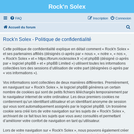
Rock'n Solex
FAQ
Inscription
Connexion
R
Accueil du forum
e
Rock'n Solex - Politique de confidentialité
c
h
Cette politique de confidentialité explique en détail comment « Rock'n Solex »
et ses partenaires affiliés (désignés ci-après par « nous », « notre », « nos »,
e
« Rock'n Solex » et « https://forum.rocknsolex.fr ») et phpBB (désigné ci-après
r
par « logiciel phpBB » et « phpBB Limited ») utilisent toutes les informations
collectées lors des sessions d’utilisation de votre part (désignées ci-après par
c
« vos informations »).
h
Vos informations sont collectées de deux manières différentes. Premièrement,
e
en naviguant sur « Rock'n Solex », le logiciel phpBB génèrera un certain
r
nombre de cookies qui sont de petits fichiers téléchargés temporairement par
le navigateur internet de votre ordinateur. Les deux premiers cookies ne
contiennent qu’un identifiant utilisateur et un identifiant anonyme de session
qui vous sont automatiquement assignés par le logiciel phpBB. Un troisième
cookie sera créé lors de votre navigation sur les sujets de « Rock'n Solex »,
archivant de ce fait tous les sujets que vous avez consultés et permettant
d’améliorer votre confort de navigation en tant qu’utilisateur.
Lors de votre navigation sur « Rock'n Solex », nous pouvons également créer