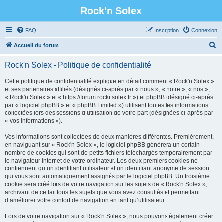
Rock'n Solex
FAQ
Inscription
Connexion
R
Accueil du forum
e
Rock'n Solex - Politique de confidentialité
c
h
Cette politique de confidentialité explique en détail comment « Rock'n Solex »
et ses partenaires affiliés (désignés ci-après par « nous », « notre », « nos »,
e
« Rock'n Solex » et « https://forum.rocknsolex.fr ») et phpBB (désigné ci-après
r
par « logiciel phpBB » et « phpBB Limited ») utilisent toutes les informations
collectées lors des sessions d’utilisation de votre part (désignées ci-après par
c
« vos informations »).
h
Vos informations sont collectées de deux manières différentes. Premièrement,
e
en naviguant sur « Rock'n Solex », le logiciel phpBB génèrera un certain
r
nombre de cookies qui sont de petits fichiers téléchargés temporairement par
le navigateur internet de votre ordinateur. Les deux premiers cookies ne
contiennent qu’un identifiant utilisateur et un identifiant anonyme de session
qui vous sont automatiquement assignés par le logiciel phpBB. Un troisième
cookie sera créé lors de votre navigation sur les sujets de « Rock'n Solex »,
archivant de ce fait tous les sujets que vous avez consultés et permettant
d’améliorer votre confort de navigation en tant qu’utilisateur.
Lors de votre navigation sur « Rock'n Solex », nous pouvons également créer