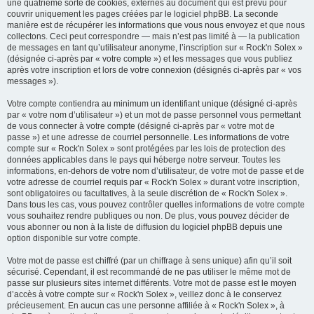
une quatrième sorte de cookies, externes au document qui est prévu pour
couvrir uniquement les pages créées par le logiciel phpBB. La seconde
manière est de récupérer les informations que vous nous envoyez et que nous
collectons. Ceci peut correspondre — mais n’est pas limité à — la publication
de messages en tant qu’utilisateur anonyme, l’inscription sur « Rock'n Solex »
(désignée ci-après par « votre compte ») et les messages que vous publiez
après votre inscription et lors de votre connexion (désignés ci-après par « vos
messages »).
Votre compte contiendra au minimum un identifiant unique (désigné ci-après
par « votre nom d’utilisateur ») et un mot de passe personnel vous permettant
de vous connecter à votre compte (désigné ci-après par « votre mot de
passe ») et une adresse de courriel personnelle. Les informations de votre
compte sur « Rock'n Solex » sont protégées par les lois de protection des
données applicables dans le pays qui héberge notre serveur. Toutes les
informations, en-dehors de votre nom d’utilisateur, de votre mot de passe et de
votre adresse de courriel requis par « Rock'n Solex » durant votre inscription,
sont obligatoires ou facultatives, à la seule discrétion de « Rock'n Solex ».
Dans tous les cas, vous pouvez contrôler quelles informations de votre compte
vous souhaitez rendre publiques ou non. De plus, vous pouvez décider de
vous abonner ou non à la liste de diffusion du logiciel phpBB depuis une
option disponible sur votre compte.
Votre mot de passe est chiffré (par un chiffrage à sens unique) afin qu’il soit
sécurisé. Cependant, il est recommandé de ne pas utiliser le même mot de
passe sur plusieurs sites internet différents. Votre mot de passe est le moyen
d’accès à votre compte sur « Rock'n Solex », veillez donc à le conservez
précieusement. En aucun cas une personne affiliée à « Rock'n Solex », à