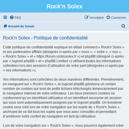
Rock'n Solex
FAQ
Inscription
Connexion
R
Accueil du forum
e
Rock'n Solex - Politique de confidentialité
c
h
Cette politique de confidentialité explique en détail comment « Rock'n Solex »
et ses partenaires affiliés (désignés ci-après par « nous », « notre », « nos »,
e
« Rock'n Solex » et « https://forum.rocknsolex.fr ») et phpBB (désigné ci-après
r
par « logiciel phpBB » et « phpBB Limited ») utilisent toutes les informations
collectées lors des sessions d’utilisation de votre part (désignées ci-après par
c
« vos informations »).
h
Vos informations sont collectées de deux manières différentes. Premièrement,
e
en naviguant sur « Rock'n Solex », le logiciel phpBB génèrera un certain
r
nombre de cookies qui sont de petits fichiers téléchargés temporairement par
le navigateur internet de votre ordinateur. Les deux premiers cookies ne
contiennent qu’un identifiant utilisateur et un identifiant anonyme de session
qui vous sont automatiquement assignés par le logiciel phpBB. Un troisième
cookie sera créé lors de votre navigation sur les sujets de « Rock'n Solex »,
archivant de ce fait tous les sujets que vous avez consultés et permettant
d’améliorer votre confort de navigation en tant qu’utilisateur.
Lors de votre navigation sur « Rock'n Solex », nous pouvons également créer