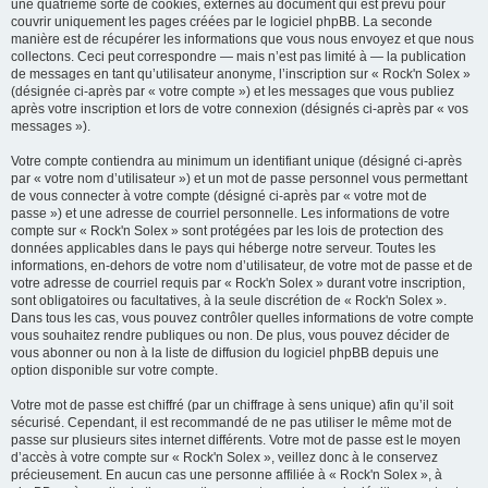
une quatrième sorte de cookies, externes au document qui est prévu pour
couvrir uniquement les pages créées par le logiciel phpBB. La seconde
manière est de récupérer les informations que vous nous envoyez et que nous
collectons. Ceci peut correspondre — mais n’est pas limité à — la publication
de messages en tant qu’utilisateur anonyme, l’inscription sur « Rock'n Solex »
(désignée ci-après par « votre compte ») et les messages que vous publiez
après votre inscription et lors de votre connexion (désignés ci-après par « vos
messages »).
Votre compte contiendra au minimum un identifiant unique (désigné ci-après
par « votre nom d’utilisateur ») et un mot de passe personnel vous permettant
de vous connecter à votre compte (désigné ci-après par « votre mot de
passe ») et une adresse de courriel personnelle. Les informations de votre
compte sur « Rock'n Solex » sont protégées par les lois de protection des
données applicables dans le pays qui héberge notre serveur. Toutes les
informations, en-dehors de votre nom d’utilisateur, de votre mot de passe et de
votre adresse de courriel requis par « Rock'n Solex » durant votre inscription,
sont obligatoires ou facultatives, à la seule discrétion de « Rock'n Solex ».
Dans tous les cas, vous pouvez contrôler quelles informations de votre compte
vous souhaitez rendre publiques ou non. De plus, vous pouvez décider de
vous abonner ou non à la liste de diffusion du logiciel phpBB depuis une
option disponible sur votre compte.
Votre mot de passe est chiffré (par un chiffrage à sens unique) afin qu’il soit
sécurisé. Cependant, il est recommandé de ne pas utiliser le même mot de
passe sur plusieurs sites internet différents. Votre mot de passe est le moyen
d’accès à votre compte sur « Rock'n Solex », veillez donc à le conservez
précieusement. En aucun cas une personne affiliée à « Rock'n Solex », à