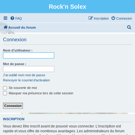
Rock'n Solex
FAQ
Inscription
Connexion
R
Accueil du forum
e
Connexion
c
h
Nom d’utilisateur :
e
r
Mot de passe :
c
J’ai oublié mon mot de passe
h
Renvoyer le courriel d’activation
e
Se souvenir de moi
r
Masquer ma présence lors de cette session
INSCRIPTION
Vous devez être inscrit avant de pouvoir vous connecter. L’inscription est
rapide et vous offre de nombreux avantages. Les administrateurs du forum