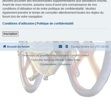
peuvent accorder des fonctionnalités supplémentaires aux utilisateurs inscrits.
Avant de vous inscrire, assurez-vous d’avoir pris connaissance de nos
conditions d’utilisation et de notre politique de confidentialité. Veuillez
également prendre le temps de consulter attentivement toutes les règles du
forum lors de votre navigation.
Conditions d’utilisation
|
Politique de confidentialité
Inscription
Accueil du forum
Fuseau horaire sur
UTC+02:00
Développé par
phpBB
® Forum Software © phpBB Limited
Traduction française officielle
©
Miles Cellar
Confidentialité
|
Conditions