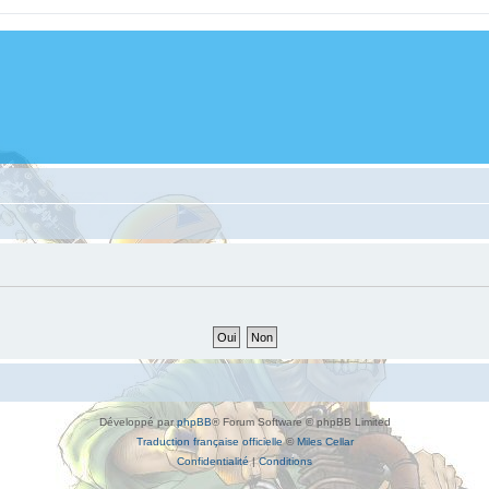
Développé par
phpBB
® Forum Software © phpBB Limited
Traduction française officielle
©
Miles Cellar
Confidentialité
|
Conditions