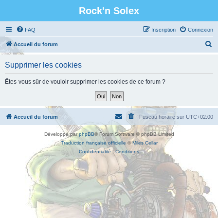
Rock'n Solex
FAQ
Inscription
Connexion
R
Accueil du forum
e
Supprimer les cookies
c
h
Êtes-vous sûr de vouloir supprimer les cookies de ce forum ?
e
r
c
Accueil du forum
Fuseau horaire sur
UTC+02:00
h
Développé par
phpBB
® Forum Software © phpBB Limited
e
Traduction française officielle
©
Miles Cellar
r
Confidentialité
|
Conditions