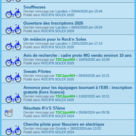
Souffleuses
Dernier message par
Lazuliss
«
03/04/2026 pm 15:04
Publié dans
ROCK'N SOLEX 2026
Ouverture des Inscriptions 2026
Dernier message par
Lazuliss
«
06/02/2026 pm 19:04
Publié dans
ROCK'N SOLEX 2026
Un médecin pour le Rock'n Solex
Dernier message par
Lazuliss
«
23/01/2026 pm 17:14
Publié dans
ROCK'N SOLEX 2026
Avis de recherche : cadre proto MG vendu environ 10 ans
Dernier message par
TDC2gui404
«
10/03/2025 am 10:09
Publié dans
ROCK'N SOLEX 2025
Sweats Pilotes
Dernier message par
TDC2gui404
«
05/03/2025 am 10:21
Publié dans
ROCK'N SOLEX 2025
Annonce pour les équipages tournant à l'E85 : inscription
gratuite (hors licence)
Dernier message par
TDC2gui404
«
13/02/2025 am 10:21
Publié dans
ROCK'N SOLEX 2025
Résultats R'n'S 57éme
Dernier message par
TDC2gui404
«
05/06/2024 am 09:36
Publié dans
ROCK'N SOLEX 2024
Cherche pilote pour Nouziers en electrique
Dernier message par
Grumly
«
28/02/2024 pm 13:52
Publié dans
ROCK'N SOLEX 2024