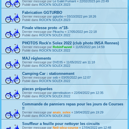
Dernier message par
Le Galet Fumant
«
22/02/2023 pm 23:49
Publié dans
ROCK'N SOLEX 2023
Fabrication GGTURBO
Dernier message par
ggturbo
«
03/10/2022 pm 18:26
Publié dans
ROCK'N SOLEX 2023
Finale vitesse proto -n°18-
Dernier message par
Pikachu
«
17/05/2022 pm 22:18
Publié dans
ROCK'N SOLEX 2022
PHOTOS Rock'n Solex 2022 (club photo INSA Rennes)
Dernier message par
RobinFauvel
«
11/05/2022 pm 14:59
Publié dans
ROCK'N SOLEX 2022
MAJ réglements
Dernier message par
DVD35
«
11/05/2022 am 11:18
Publié dans
ROCK'N SOLEX 2022
Camping-Car : stationnement
Dernier message par
seb
«
03/05/2022 pm 12:07
Publié dans
ROCK'N SOLEX 2022
pieces préparées
Dernier message par
pierrelouison
«
22/04/2022 pm 12:35
Publié dans
ROCK'N SOLEX 2022
Commande de panniers repas pour les jours de Courses
!!
Dernier message par
anais_solex
«
19/04/2022 pm 19:29
Publié dans
ROCK'N SOLEX 2022
Souffleur a feuille pour nettoyer les circuits
Dernier message par
Neil-sécu-course
«
17/04/2022 pm 12:48