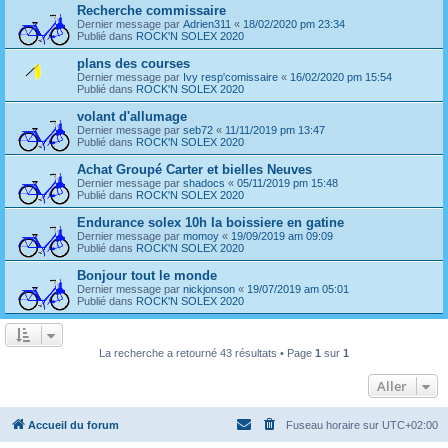
Recherche commissaire
Dernier message par
Adrien311
«
18/02/2020 pm 23:34
Publié dans
ROCK'N SOLEX 2020
plans des courses
Dernier message par
Ivy resp'comissaire
«
16/02/2020 pm 15:54
Publié dans
ROCK'N SOLEX 2020
volant d'allumage
Dernier message par
seb72
«
11/11/2019 pm 13:47
Publié dans
ROCK'N SOLEX 2020
Achat Groupé Carter et bielles Neuves
Dernier message par
shadocs
«
05/11/2019 pm 15:48
Publié dans
ROCK'N SOLEX 2020
Endurance solex 10h la boissiere en gatine
Dernier message par
momoy
«
19/09/2019 am 09:09
Publié dans
ROCK'N SOLEX 2020
Bonjour tout le monde
Dernier message par
nickjonson
«
19/07/2019 am 05:01
Publié dans
ROCK'N SOLEX 2020
La recherche a retourné 43 résultats • Page
1
sur
1
Aller
Accueil du forum
Fuseau horaire sur
UTC+02:00