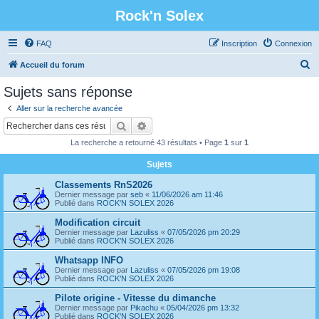
Rock'n Solex
FAQ
Inscription
Connexion
R
Accueil du forum
e
Sujets sans réponse
c
Aller sur la recherche avancée
h
Rechercher
Recherche avancée
e
La recherche a retourné 43 résultats • Page
1
sur
1
r
Sujets
c
Classements RnS2026
h
Dernier message par
seb
«
11/06/2026 am 11:46
e
Publié dans
ROCK'N SOLEX 2026
r
Modification circuit
Dernier message par
Lazuliss
«
07/05/2026 pm 20:29
Publié dans
ROCK'N SOLEX 2026
Whatsapp INFO
Dernier message par
Lazuliss
«
07/05/2026 pm 19:08
Publié dans
ROCK'N SOLEX 2026
Pilote origine - Vitesse du dimanche
Dernier message par
Pikachu
«
05/04/2026 pm 13:32
Publié dans
ROCK'N SOLEX 2026