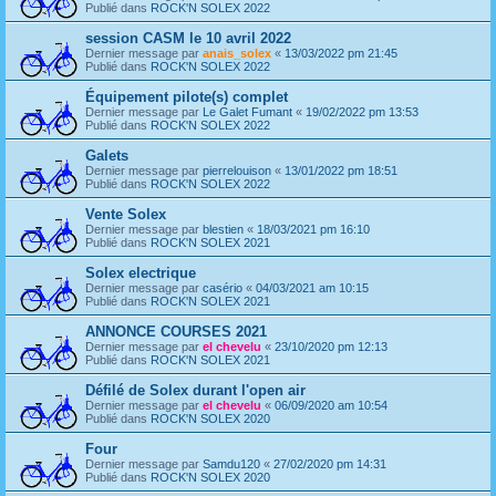
Publié dans
ROCK'N SOLEX 2022
session CASM le 10 avril 2022
Dernier message par
anais_solex
«
13/03/2022 pm 21:45
Publié dans
ROCK'N SOLEX 2022
Équipement pilote(s) complet
Dernier message par
Le Galet Fumant
«
19/02/2022 pm 13:53
Publié dans
ROCK'N SOLEX 2022
Galets
Dernier message par
pierrelouison
«
13/01/2022 pm 18:51
Publié dans
ROCK'N SOLEX 2022
Vente Solex
Dernier message par
blestien
«
18/03/2021 pm 16:10
Publié dans
ROCK'N SOLEX 2021
Solex electrique
Dernier message par
casério
«
04/03/2021 am 10:15
Publié dans
ROCK'N SOLEX 2021
ANNONCE COURSES 2021
Dernier message par
el chevelu
«
23/10/2020 pm 12:13
Publié dans
ROCK'N SOLEX 2021
Défilé de Solex durant l'open air
Dernier message par
el chevelu
«
06/09/2020 am 10:54
Publié dans
ROCK'N SOLEX 2020
Four
Dernier message par
Samdu120
«
27/02/2020 pm 14:31
Publié dans
ROCK'N SOLEX 2020