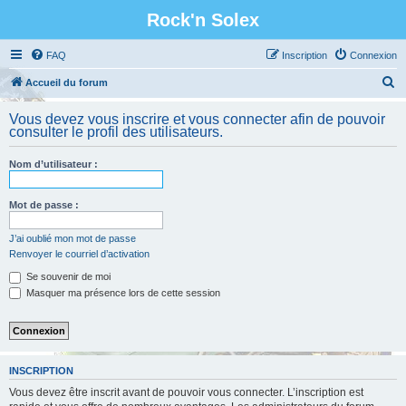
Rock'n Solex
FAQ
Inscription
Connexion
R
Accueil du forum
e
Vous devez vous inscrire et vous connecter afin de pouvoir
c
consulter le profil des utilisateurs.
h
Nom d’utilisateur :
e
r
Mot de passe :
c
h
J’ai oublié mon mot de passe
Renvoyer le courriel d’activation
e
Se souvenir de moi
r
Masquer ma présence lors de cette session
INSCRIPTION
Vous devez être inscrit avant de pouvoir vous connecter. L’inscription est