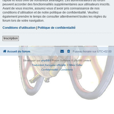
rapide et vous offre de nombreux avantages. Les administrateurs du forum
peuvent accorder des fonctionnalités supplémentaires aux utilisateurs inscrits.
Avant de vous inscrire, assurez-vous d’avoir pris connaissance de nos
conditions d’utilisation et de notre politique de confidentialité. Veuillez
également prendre le temps de consulter attentivement toutes les règles du
forum lors de votre navigation.
Conditions d’utilisation
|
Politique de confidentialité
Inscription
Accueil du forum
Fuseau horaire sur
UTC+02:00
Développé par
phpBB
® Forum Software © phpBB Limited
Traduction française officielle
©
Miles Cellar
Confidentialité
|
Conditions