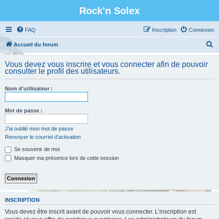
Rock'n Solex
FAQ
Inscription
Connexion
R
Accueil du forum
e
Vous devez vous inscrire et vous connecter afin de pouvoir
c
consulter le profil des utilisateurs.
h
Nom d’utilisateur :
e
r
Mot de passe :
c
h
J’ai oublié mon mot de passe
Renvoyer le courriel d’activation
e
Se souvenir de moi
r
Masquer ma présence lors de cette session
INSCRIPTION
Vous devez être inscrit avant de pouvoir vous connecter. L’inscription est