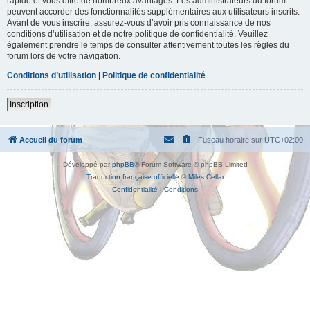
rapide et vous offre de nombreux avantages. Les administrateurs du forum
peuvent accorder des fonctionnalités supplémentaires aux utilisateurs inscrits.
Avant de vous inscrire, assurez-vous d’avoir pris connaissance de nos
conditions d’utilisation et de notre politique de confidentialité. Veuillez
également prendre le temps de consulter attentivement toutes les règles du
forum lors de votre navigation.
Conditions d’utilisation
|
Politique de confidentialité
Inscription
Accueil du forum
Fuseau horaire sur
UTC+02:00
Développé par
phpBB
® Forum Software © phpBB Limited
Traduction française officielle
©
Miles Cellar
Confidentialité
|
Conditions