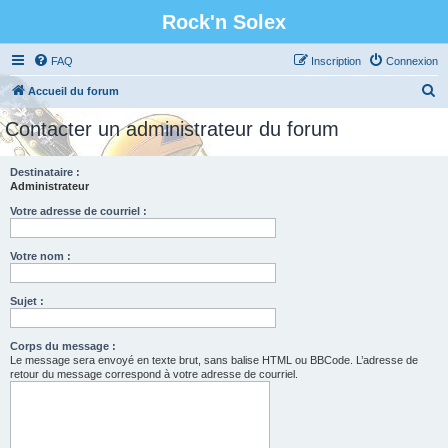
Rock'n Solex
FAQ
Inscription
Connexion
R
Accueil du forum
e
Contacter un administrateur du forum
c
h
Destinataire :
Administrateur
e
r
Votre adresse de courriel :
c
Votre nom :
h
e
Sujet :
r
Corps du message :
Le message sera envoyé en texte brut, sans balise HTML ou BBCode. L’adresse de
retour du message correspond à votre adresse de courriel.