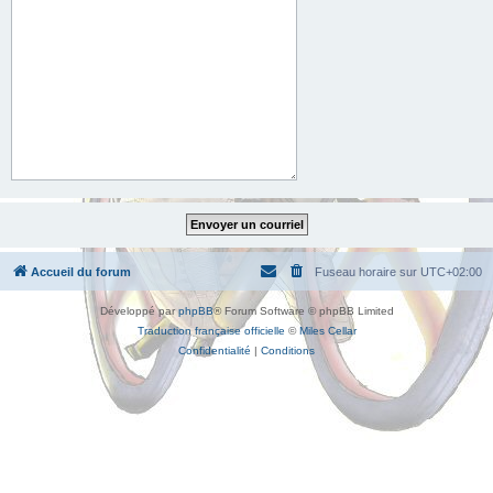
Accueil du forum
Fuseau horaire sur
UTC+02:00
Développé par
phpBB
® Forum Software © phpBB Limited
Traduction française officielle
©
Miles Cellar
Confidentialité
|
Conditions