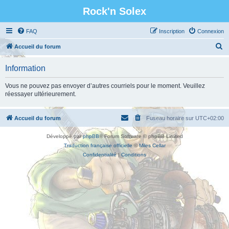
Rock'n Solex
FAQ
Inscription
Connexion
R
Accueil du forum
e
Information
c
h
Vous ne pouvez pas envoyer d’autres courriels pour le moment. Veuillez
réessayer ultérieurement.
e
r
Accueil du forum
Fuseau horaire sur
UTC+02:00
c
h
Développé par
phpBB
® Forum Software © phpBB Limited
e
Traduction française officielle
©
Miles Cellar
Confidentialité
|
Conditions
r