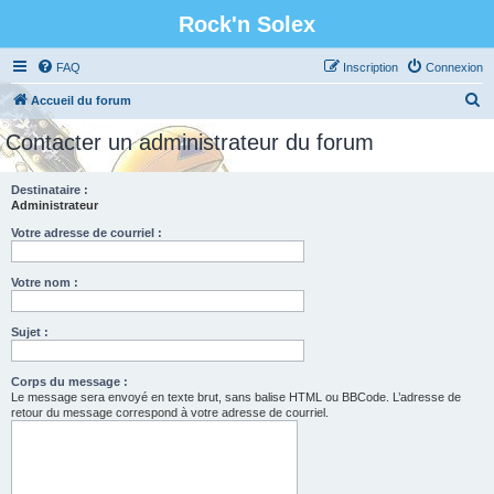
Rock'n Solex
FAQ
Inscription
Connexion
R
Accueil du forum
e
Contacter un administrateur du forum
c
h
Destinataire :
Administrateur
e
r
Votre adresse de courriel :
c
Votre nom :
h
e
Sujet :
r
Corps du message :
Le message sera envoyé en texte brut, sans balise HTML ou BBCode. L’adresse de
retour du message correspond à votre adresse de courriel.