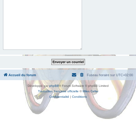
Accueil du forum
Fuseau horaire sur
UTC+02:00
Développé par
phpBB
® Forum Software © phpBB Limited
Traduction française officielle
©
Miles Cellar
Confidentialité
|
Conditions