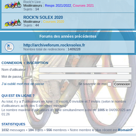
Rock'n Live ...
Modérateurs :
Resps 2021/2022
,
Courses 2021
Sujets :
14
ROCK'N SOLEX 2020
Modérateur :
Courses 2020
Sujets :
44
Forums des années précédentes
http://archiveforum.rocknsolex.fr
Nombre total de redirections :
1409228
CONNEXION
•
INSCRIPTION
Nom d’utilisateur :
Mot de passe :
J’ai oublié mon mot de passe
Se souvenir de moi
QUI EST EN LIGNE ?
Au total, il y a
7
utilisateurs en ligne :: 0 inscrit, 0 invisible et 7 invités (selon le nombre
d’utilisateurs actifs des 5 dernières minutes)
Le nombre maximal d’utilisateurs en ligne simultanément a été de
1005
le 04/09/2025 am
01:26
STATISTIQUES
1032
messages •
184
sujets •
556
membres • Notre membre le plus récent est
RomainP