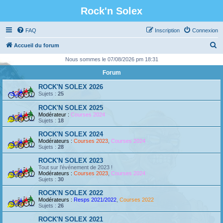
Rock'n Solex
FAQ
Inscription
Connexion
R
Accueil du forum
e
Nous sommes le 07/08/2026 pm 18:31
c
Forum
h
ROCK'N SOLEX 2026
e
Sujets :
25
r
ROCK'N SOLEX 2025
Modérateur :
Courses 2024
c
Sujets :
18
h
ROCK'N SOLEX 2024
e
Modérateurs :
Courses 2023
,
Courses 2024
Sujets :
28
r
ROCK'N SOLEX 2023
Tout sur l’événement de 2023 !
Modérateurs :
Courses 2023
,
Courses 2024
Sujets :
30
ROCK'N SOLEX 2022
Modérateurs :
Resps 2021/2022
,
Courses 2022
Sujets :
26
ROCK'N SOLEX 2021