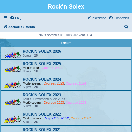
Rock'n Solex
FAQ
Inscription
Connexion
R
Accueil du forum
e
Nous sommes le 07/08/2026 am 09:41
c
Forum
h
ROCK'N SOLEX 2026
e
Sujets :
25
r
ROCK'N SOLEX 2025
Modérateur :
Courses 2024
c
Sujets :
18
h
ROCK'N SOLEX 2024
e
Modérateurs :
Courses 2023
,
Courses 2024
Sujets :
28
r
ROCK'N SOLEX 2023
Tout sur l’événement de 2023 !
Modérateurs :
Courses 2023
,
Courses 2024
Sujets :
30
ROCK'N SOLEX 2022
Modérateurs :
Resps 2021/2022
,
Courses 2022
Sujets :
26
ROCK'N SOLEX 2021