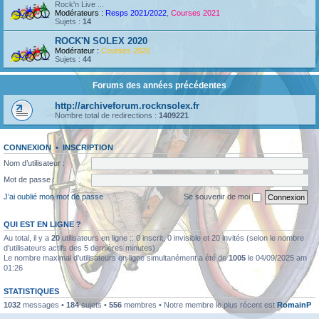
Rock'n Live ...
Modérateurs :
Resps 2021/2022
,
Courses 2021
Sujets :
14
ROCK'N SOLEX 2020
Modérateur :
Courses 2020
Sujets :
44
Forums des années précédentes
http://archiveforum.rocknsolex.fr
Nombre total de redirections :
1409221
CONNEXION
•
INSCRIPTION
Nom d’utilisateur :
Mot de passe :
J’ai oublié mon mot de passe
Se souvenir de moi
QUI EST EN LIGNE ?
Au total, il y a
20
utilisateurs en ligne :: 0 inscrit, 0 invisible et 20 invités (selon le nombre
d’utilisateurs actifs des 5 dernières minutes)
Le nombre maximal d’utilisateurs en ligne simultanément a été de
1005
le 04/09/2025 am
01:26
STATISTIQUES
1032
messages •
184
sujets •
556
membres • Notre membre le plus récent est
RomainP