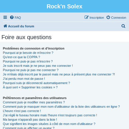
Rock'n Solex
FAQ
Inscription
Connexion
R
Accueil du forum
e
Foire aux questions
c
h
Problèmes de connexion et d’inscription
Pourquoi ai-je besoin de m’inscrire ?
e
Qu’est-ce que la COPPA ?
r
Pourquoi ne puis-je pas m’inscrire ?
Je suis inscrit mais je ne peux pas me connecter !
c
Pourquoi ne puis-je pas me connecter ?
Je m’étais déjà inscrit par le passé mais ne peux à présent plus me connecter ?!
h
J’ai perdu mon mot de passe !
e
Pourquoi suis-je déconnecté automatiquement ?
À quoi sert « Supprimer les cookies » ?
r
Préférences et paramètres des utilisateurs
Comment puis-je modifier mes paramètres ?
Comment puis-je masquer mon nom d’utilisateur de la liste des utilisateurs en ligne ?
L’heure n’est pas correcte !
J’ai réglé le fuseau horaire mais l’heure n’est toujours pas correcte !
Ma langue n’apparaît pas dans la liste !
Que signifient les images situées à côté de mon nom d’utilisateur ?
Comment puis-je afficher un avatar ?