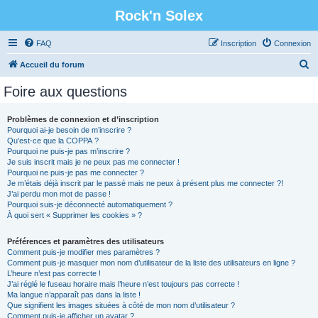
Rock'n Solex
FAQ
Inscription
Connexion
R
Accueil du forum
e
Foire aux questions
c
h
Problèmes de connexion et d’inscription
Pourquoi ai-je besoin de m’inscrire ?
e
Qu’est-ce que la COPPA ?
r
Pourquoi ne puis-je pas m’inscrire ?
Je suis inscrit mais je ne peux pas me connecter !
c
Pourquoi ne puis-je pas me connecter ?
Je m’étais déjà inscrit par le passé mais ne peux à présent plus me connecter ?!
h
J’ai perdu mon mot de passe !
e
Pourquoi suis-je déconnecté automatiquement ?
À quoi sert « Supprimer les cookies » ?
r
Préférences et paramètres des utilisateurs
Comment puis-je modifier mes paramètres ?
Comment puis-je masquer mon nom d’utilisateur de la liste des utilisateurs en ligne ?
L’heure n’est pas correcte !
J’ai réglé le fuseau horaire mais l’heure n’est toujours pas correcte !
Ma langue n’apparaît pas dans la liste !
Que signifient les images situées à côté de mon nom d’utilisateur ?
Comment puis-je afficher un avatar ?