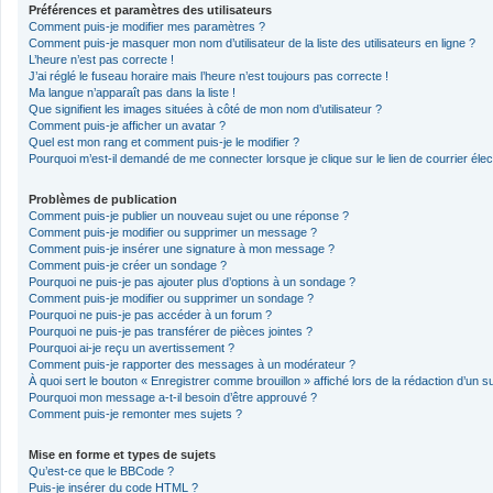
Préférences et paramètres des utilisateurs
Comment puis-je modifier mes paramètres ?
Comment puis-je masquer mon nom d’utilisateur de la liste des utilisateurs en ligne ?
L’heure n’est pas correcte !
J’ai réglé le fuseau horaire mais l’heure n’est toujours pas correcte !
Ma langue n’apparaît pas dans la liste !
Que signifient les images situées à côté de mon nom d’utilisateur ?
Comment puis-je afficher un avatar ?
Quel est mon rang et comment puis-je le modifier ?
Pourquoi m’est-il demandé de me connecter lorsque je clique sur le lien de courrier élect
Problèmes de publication
Comment puis-je publier un nouveau sujet ou une réponse ?
Comment puis-je modifier ou supprimer un message ?
Comment puis-je insérer une signature à mon message ?
Comment puis-je créer un sondage ?
Pourquoi ne puis-je pas ajouter plus d’options à un sondage ?
Comment puis-je modifier ou supprimer un sondage ?
Pourquoi ne puis-je pas accéder à un forum ?
Pourquoi ne puis-je pas transférer de pièces jointes ?
Pourquoi ai-je reçu un avertissement ?
Comment puis-je rapporter des messages à un modérateur ?
À quoi sert le bouton « Enregistrer comme brouillon » affiché lors de la rédaction d’un su
Pourquoi mon message a-t-il besoin d’être approuvé ?
Comment puis-je remonter mes sujets ?
Mise en forme et types de sujets
Qu’est-ce que le BBCode ?
Puis-je insérer du code HTML ?