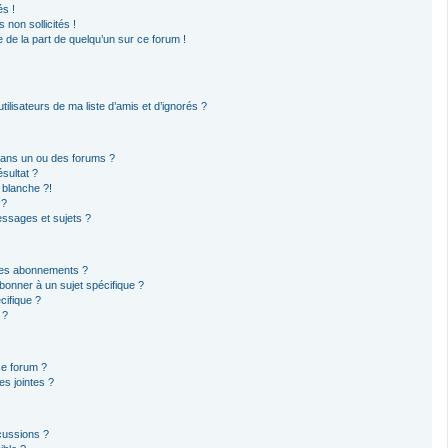
s !
non sollicités !
e de la part de quelqu’un sur ce forum !
ilisateurs de ma liste d’amis et d’ignorés ?
dans un ou des forums ?
sultat ?
 blanche ?!
 ?
ssages et sujets ?
t les abonnements ?
bonner à un sujet spécifique ?
ifique ?
 ?
ce forum ?
s jointes ?
cussions ?