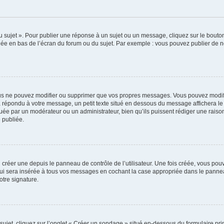
sujet ». Pour publier une réponse à un sujet ou un message, cliquez sur le bouton 
hée en bas de l’écran du forum ou du sujet. Par exemple : vous pouvez publier de 
us ne pouvez modifier ou supprimer que vos propres messages. Vous pouvez modifi
jà répondu à votre message, un petit texte situé en dessous du message affichera le 
ectuée par un modérateur ou un administrateur, bien qu’ils puissent rédiger une raison
 publiée.
réer une depuis le panneau de contrôle de l’utilisateur. Une fois créée, vous pouv
i sera insérée à tous vos messages en cochant la case appropriée dans le panneau de
otre signature.
et, cliquez sur l’onglet « Créer un sondage » situé en-dessous du formulaire princi