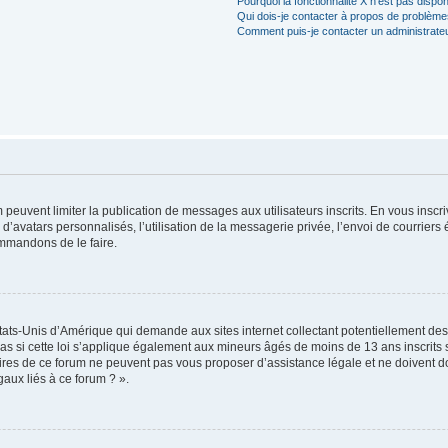
Pourquoi la fonctionnalité X n’est pas dispon
Qui dois-je contacter à propos de problèmes
Comment puis-je contacter un administrate
m peuvent limiter la publication de messages aux utilisateurs inscrits. En vous ins
d’avatars personnalisés, l’utilisation de la messagerie privée, l’envoi de courriers é
ommandons de le faire.
États-Unis d’Amérique qui demande aux sites internet collectant potentiellement d
 si cette loi s’applique également aux mineurs âgés de moins de 13 ans inscrits su
ires de ce forum ne peuvent pas vous proposer d’assistance légale et ne doivent don
aux liés à ce forum ? ».