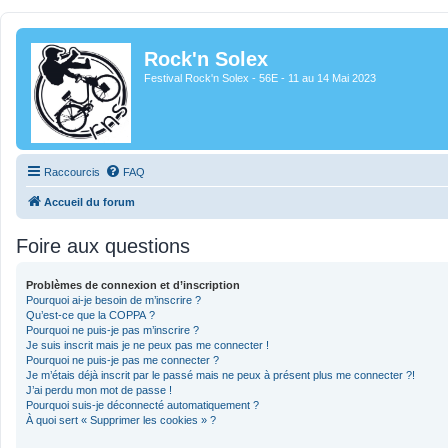
Rock'n Solex
Festival Rock'n Solex - 56E - 11 au 14 Mai 2023
Raccourcis
FAQ
Accueil du forum
Foire aux questions
Problèmes de connexion et d’inscription
Pourquoi ai-je besoin de m’inscrire ?
Qu’est-ce que la COPPA ?
Pourquoi ne puis-je pas m’inscrire ?
Je suis inscrit mais je ne peux pas me connecter !
Pourquoi ne puis-je pas me connecter ?
Je m’étais déjà inscrit par le passé mais ne peux à présent plus me connecter ?!
J’ai perdu mon mot de passe !
Pourquoi suis-je déconnecté automatiquement ?
À quoi sert « Supprimer les cookies » ?