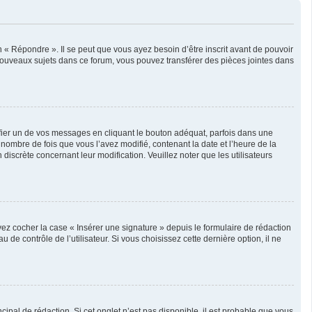
« Répondre ». Il se peut que vous ayez besoin d’être inscrit avant de pouvoir
nouveaux sujets dans ce forum, vous pouvez transférer des pièces jointes dans
er un de vos messages en cliquant le bouton adéquat, parfois dans une
nombre de fois que vous l’avez modifié, contenant la date et l’heure de la
 discrète concernant leur modification. Veuillez noter que les utilisateurs
ez cocher la case « Insérer une signature » depuis le formulaire de rédaction
 contrôle de l’utilisateur. Si vous choisissez cette dernière option, il ne
pal de rédaction. Si cet onglet n’est pas disponible, il est probable que vous