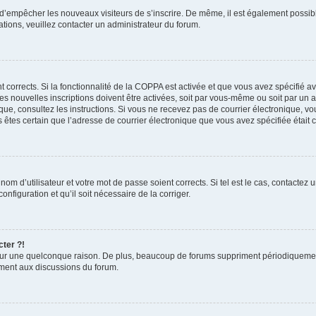
in d’empêcher les nouveaux visiteurs de s’inscrire. De même, il est également possib
mations, veuillez contacter un administrateur du forum.
nt corrects. Si la fonctionnalité de la COPPA est activée et que vous avez spécifié 
 nouvelles inscriptions doivent être activées, soit par vous-même ou soit par un ad
ronique, consultez les instructions. Si vous ne recevez pas de courrier électronique
ous êtes certain que l’adresse de courrier électronique que vous avez spécifiée était
om d’utilisateur et votre mot de passe soient corrects. Si tel est le cas, contactez 
nfiguration et qu’il soit nécessaire de la corriger.
cter ?!
ur une quelconque raison. De plus, beaucoup de forums suppriment périodiquement le
vement aux discussions du forum.