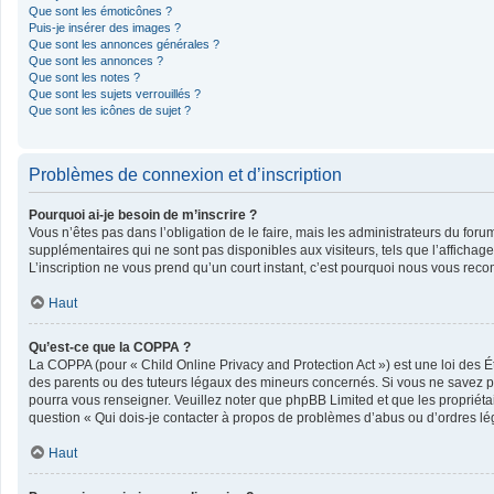
Que sont les émoticônes ?
Puis-je insérer des images ?
Que sont les annonces générales ?
Que sont les annonces ?
Que sont les notes ?
Que sont les sujets verrouillés ?
Que sont les icônes de sujet ?
Problèmes de connexion et d’inscription
Pourquoi ai-je besoin de m’inscrire ?
Vous n’êtes pas dans l’obligation de le faire, mais les administrateurs du foru
supplémentaires qui ne sont pas disponibles aux visiteurs, tels que l’affichage 
L’inscription ne vous prend qu’un court instant, c’est pourquoi nous vous rec
Haut
Qu’est-ce que la COPPA ?
La COPPA (pour « Child Online Privacy and Protection Act ») est une loi des 
des parents ou des tuteurs légaux des mineurs concernés. Si vous ne savez pas
pourra vous renseigner. Veuillez noter que phpBB Limited et que les propriéta
question « Qui dois-je contacter à propos de problèmes d’abus ou d’ordres lég
Haut